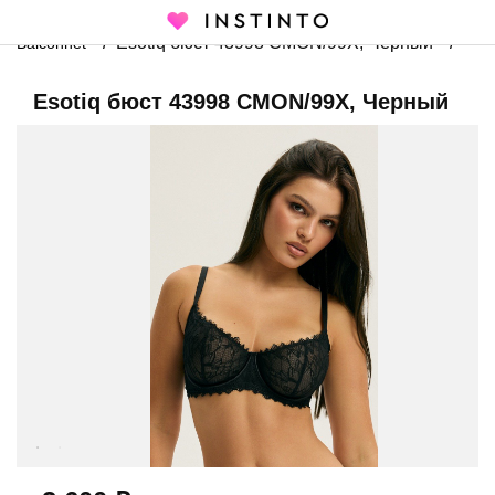
Главная страница
Каталог
Брафит
Мягкая чашка
Esotiq бюст 43998 CMON/99X, Черный
Balconnet
Esotiq бюст 43998 CMON/99X, Черный