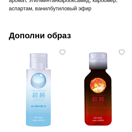
аромат, этилминтанкарбоксамид, карбомер,
аспартам, ванилбутиловый эфир
Дополни образ