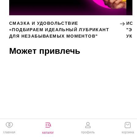
СМАЗКА И УДОВОЛЬСТВИЕ
ИСК
«ПОДБИРАЕМ ИДЕАЛЬНЫЙ ЛУБРИКАНТ
"ЭР
ДЛЯ НЕЗАБЫВАЕМЫХ МОМЕНТОВ"
УКР
Может привлечь
главная
профиль
корзина
каталог