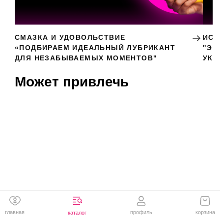
СМАЗКА И УДОВОЛЬСТВИЕ
ИСК
«ПОДБИРАЕМ ИДЕАЛЬНЫЙ ЛУБРИКАНТ
"ЭР
ДЛЯ НЕЗАБЫВАЕМЫХ МОМЕНТОВ"
УКР
Может привлечь
главная
профиль
корзина
каталог