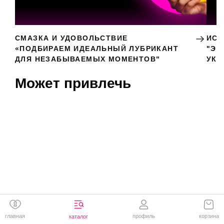
СМАЗКА И УДОВОЛЬСТВИЕ
ИСК
«ПОДБИРАЕМ ИДЕАЛЬНЫЙ ЛУБРИКАНТ
"ЭР
ДЛЯ НЕЗАБЫВАЕМЫХ МОМЕНТОВ"
УКР
Может привлечь
главная
профиль
корзина
каталог