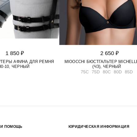
1 850 ₽
2 650 ₽
АРТЕРЫ АФИНА ДЛЯ РЕМНЯ
MIOOCCHI БЮСТГАЛЬТЕР MICHELLE
30-10, ЧЕРНЫЙ
(ЧЗ), ЧЕРНЫЙ
75C
75D
80C
80D
85D
 И ПОМОЩЬ
ЮРИДИЧЕСКАЯ ИНФОРМАЦИЯ