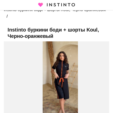
Главная страница
Каталог
Купальники
Буркини
Instinto буркини боди + шорты Koul, Черно-оранжевый
Instinto буркини боди + шорты Koul,
Черно-оранжевый