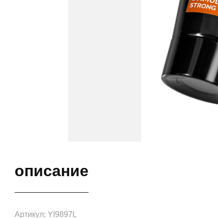
описание
Артикул: YI9897L