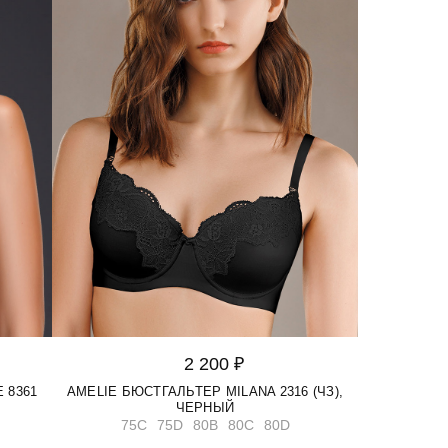
2 200 ₽
 8361
AMELIE БЮСТГАЛЬТЕР MILANA 2316 (ЧЗ),
ЧЕРНЫЙ
75C
75D
80B
80C
80D