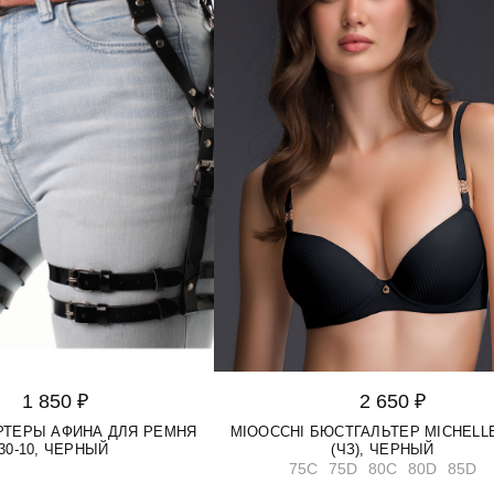
1 850 ₽
2 650 ₽
АРТЕРЫ АФИНА ДЛЯ РЕМНЯ
MIOOCCHI БЮСТГАЛЬТЕР MICHELLE
30-10, ЧЕРНЫЙ
(ЧЗ), ЧЕРНЫЙ
75C
75D
80C
80D
85D