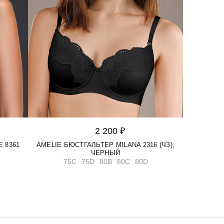
2 200 ₽
 8361
AMELIE БЮСТГАЛЬТЕР MILANA 2316 (ЧЗ),
ЧЕРНЫЙ
75C
75D
80B
80C
80D