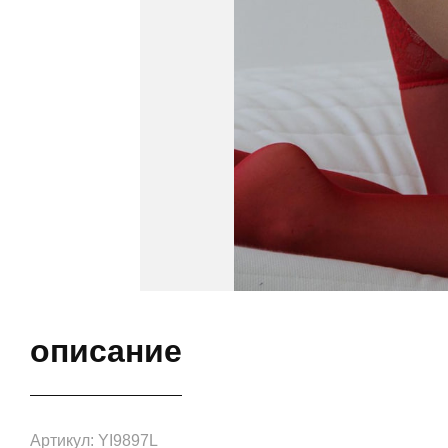
описание
Артикул: YI9897L