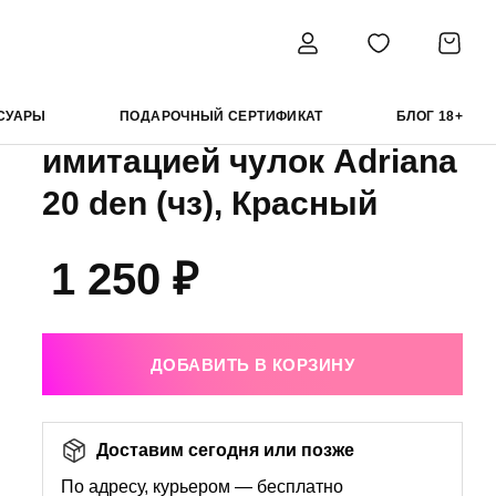
имитацией чулок Adriana 20 den (чз), Красный
Minimi колготки с
СУАРЫ
ПОДАРОЧНЫЙ СЕРТИФИКАТ
БЛОГ 18+
имитацией чулок Adriana
20 den (чз), Красный
1 250 ₽
ДОБАВИТЬ В КОРЗИНУ
Доставим сегодня или позже
По адресу, курьером — бесплатно