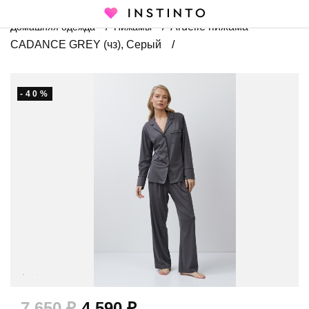
Главная страница
Каталог
ЛИКВИДАЦИЯ 40%
Aruelle пижама
Домашняя одежда
Пижамы
CADANCE GREY (чз), Серый
-40%
7 650 ₽
4 590 ₽