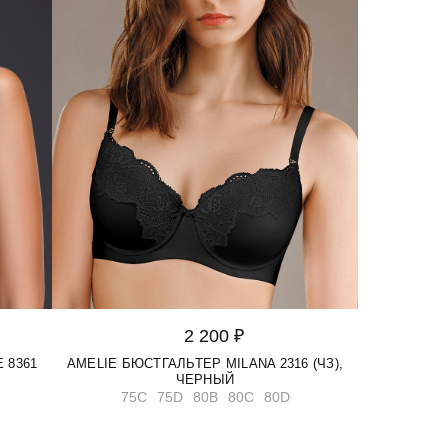
2 200 ₽
 8361
AMELIE БЮСТГАЛЬТЕР MILANA 2316 (ЧЗ),
ЧЕРНЫЙ
75C
75D
80B
80C
80D