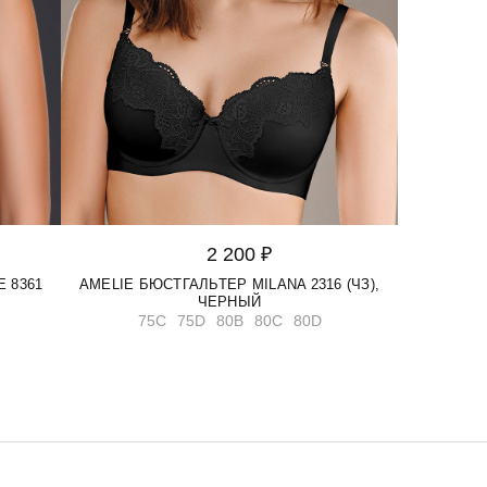
2 200 ₽
 8361
AMELIE БЮСТГАЛЬТЕР MILANA 2316 (ЧЗ),
ЧЕРНЫЙ
75C
75D
80B
80C
80D