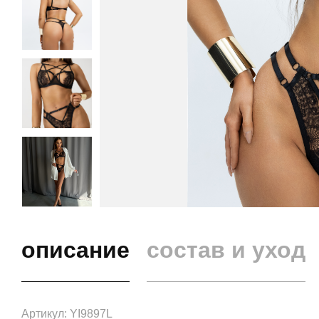
описание
состав и уход
Артикул: YI9897L