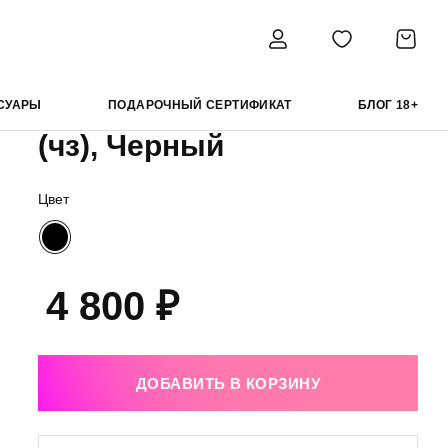
омплект Irma (чз), Черный
Instinto комплект Irma
СУАРЫ
ПОДАРОЧНЫЙ СЕРТИФИКАТ
БЛОГ 18+
(чз), Черный
Цвет
4 800 ₽
ДОБАВИТЬ В КОРЗИНУ