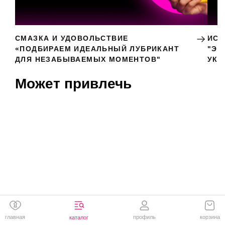
СМАЗКА И УДОВОЛЬСТВИЕ
ИСК
«ПОДБИРАЕМ ИДЕАЛЬНЫЙ ЛУБРИКАНТ
"ЭР
ДЛЯ НЕЗАБЫВАЕМЫХ МОМЕНТОВ"
УКР
Может привлечь
главная
профиль
корзина
каталог