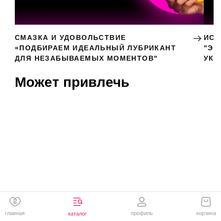
СМАЗКА И УДОВОЛЬСТВИЕ
ИСК
«ПОДБИРАЕМ ИДЕАЛЬНЫЙ ЛУБРИКАНТ
"ЭР
ДЛЯ НЕЗАБЫВАЕМЫХ МОМЕНТОВ"
УКР
Может привлечь
главная
профиль
корзина
каталог