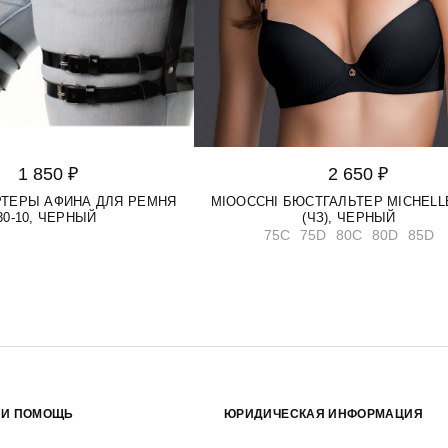
1 850 ₽
2 650 ₽
АРТЕРЫ АФИНА ДЛЯ РЕМНЯ
MIOOCCHI БЮСТГАЛЬТЕР MICHELLE
30-10, ЧЕРНЫЙ
(ЧЗ), ЧЕРНЫЙ
75C
75D
80C
80D
85D
 И ПОМОЩЬ
ЮРИДИЧЕСКАЯ ИНФОРМАЦИЯ