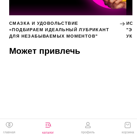
СМАЗКА И УДОВОЛЬСТВИЕ
ИСК
«ПОДБИРАЕМ ИДЕАЛЬНЫЙ ЛУБРИКАНТ
"ЭР
ДЛЯ НЕЗАБЫВАЕМЫХ МОМЕНТОВ"
УКР
Может привлечь
главная
профиль
корзина
каталог