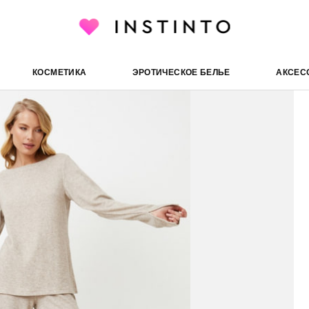
Aruelle пижама Davina SET, Беже
шняя одежда
Пижамы
КОСМЕТИКА
ЭРОТИЧЕСКОЕ БЕЛЬЕ
АКСЕС