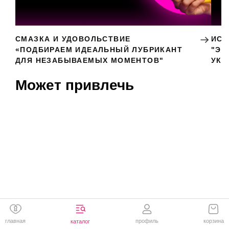
СМАЗКА И УДОВОЛЬСТВИЕ
ИСК
«ПОДБИРАЕМ ИДЕАЛЬНЫЙ ЛУБРИКАНТ
"ЭР
ДЛЯ НЕЗАБЫВАЕМЫХ МОМЕНТОВ"
УКР
Может привлечь
главная
профиль
корзина
каталог